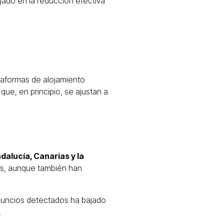
lejado en la reducción efectiva
ataformas de alojamiento
que, en principio, se ajustan a
dalucía, Canarias y la
cas, aunque también han
anuncios detectados ha bajado
.