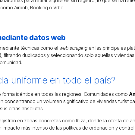
plataformas para retirar alquileres sin registro, lo que se ha ref
s como Airbnb, Booking o Vrbo.
mediante datos web
 mediante técnicas como el
web scraping
en las principales pl
, filtrando duplicados y seleccionando solo aquellas viviendas 
 comunidad.
ia uniforme en todo el país?
e forma idéntica en todas las regiones. Comunidades como
An
n concentrando un volumen significativo de viviendas turísti
us cifras absolutas.
egistran en zonas concretas como Ibiza, donde la oferta de 
n impacto más intenso de las políticas de ordenación y control