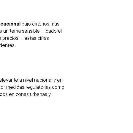
acacional
bajo criterios más
 es un tema sensible —dado el
os precios— estas cifras
identes.
relevante a nivel nacional y en
 por medidas regulatorias como
ticos en zonas urbanas y