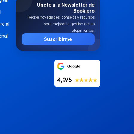
gital
Únete a la Newsletter de
Bookipro
l
Recibe novedades, consejos y recursos
cial
para mejorar la gestión de tus
alojamientos.
onal
Suscribirme