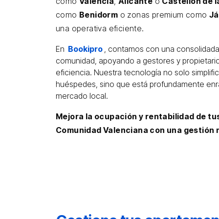
como
Valencia
,
Alicante
o
Castellón de l
como
Benidorm
o zonas premium como
J
una operativa eficiente.
En
Bookipro
, contamos con una consolidada
comunidad, apoyando a gestores y propietari
eficiencia. Nuestra tecnología no solo simplifi
huéspedes, sino que está profundamente enra
mercado local.
Mejora la ocupación y rentabilidad de tu
Comunidad Valenciana con una gestión m