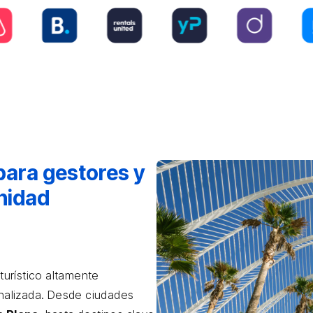
para gestores y
nidad
urístico altamente
onalizada. Desde ciudades