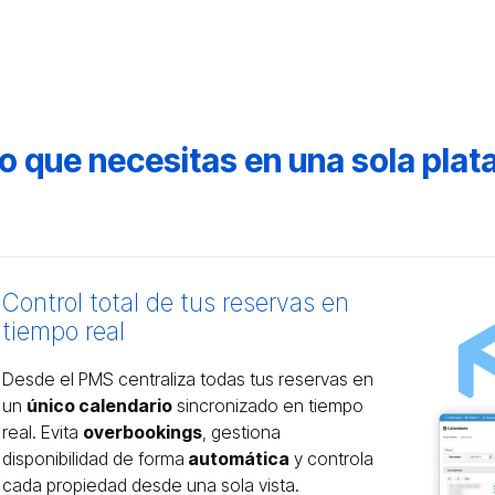
o que necesitas en una sola pla
Control total de tus reservas en
tiempo real
 cumplimiento legal
 Bookipro
arios
 mano sin
Desde el PMS centraliza todas tus reservas en
Hospedajes
cturación a huéspedes y
pueden hacer check-in online,
un
único calendario
sincronizado en tiempo
 la gestión de tus
canales de
etarios ofreciéndoles un
urando el control total de tus
rse, acceder al alojamiento,
real. Evita
overbookings
, gestiona
precios y calendarios se
edajes
para automatizar
n consultar el
eb Apps especializadas para
mas desde el móvil.
disponibilidad de forma
automática
y controla
po con el envío de
ro de viajeros.
mensajes
alendario de reservas en
 del equipo de
Limpieza
y la
cada propiedad desde una sola vista.
rzo con la normativa vigente