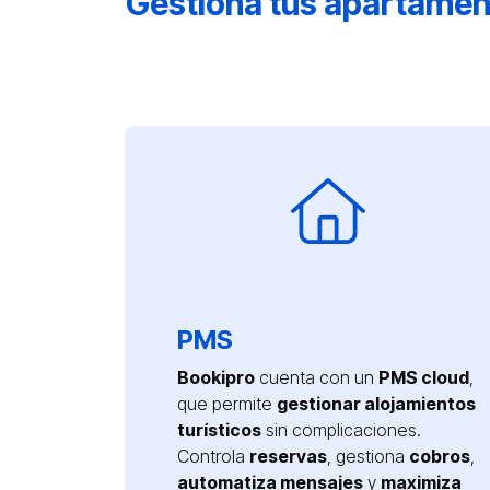
Gestiona tus apartame
PMS
Bookipro
cuenta con un
PMS cloud
,
que permite
gestionar alojamientos
turísticos
sin complicaciones.
Controla
reservas
, gestiona
cobros
,
automatiza mensajes
y
maximiza