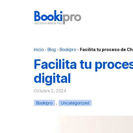
Main Navigation
Inicio
»
Blog
»
Bookipro
»
Facilita tu proceso de C
Facilita tu proc
digital
Octubre 2, 2024
,
Bookipro
Uncategorized