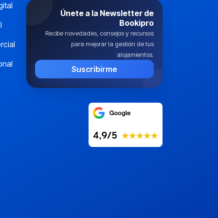
gital
Únete a la Newsletter de
Bookipro
l
Recibe novedades, consejos y recursos
cial
para mejorar la gestión de tus
alojamientos.
onal
Suscribirme